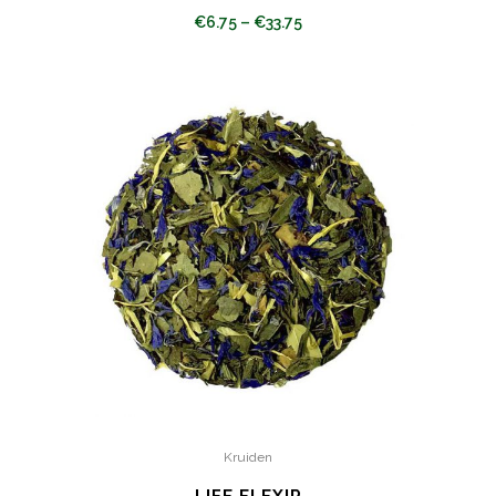
€
6.75
–
€
33.75
Kruiden