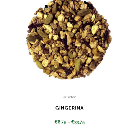
Kruiden
GINGERINA
€
6.75
–
€
33.75