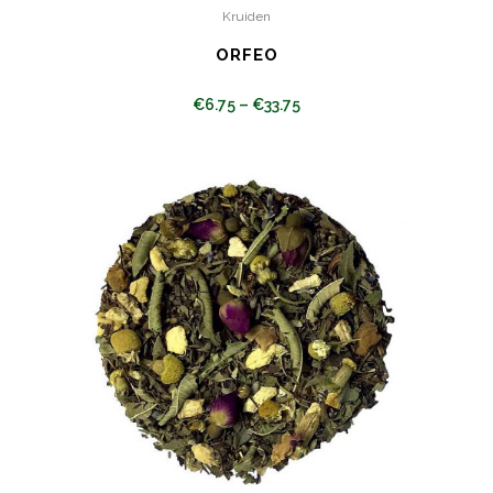
Kruiden
ORFEO
€
6.75
–
€
33.75