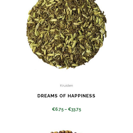
Kruiden
DREAMS OF HAPPINESS
€
6.75
–
€
33.75