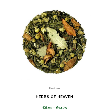
Kruiden
HERBS OF HEAVEN
€
6.95
–
€
34.75