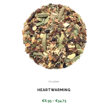
Kruiden
HEARTWARMING
€
6.95
–
€
34.75