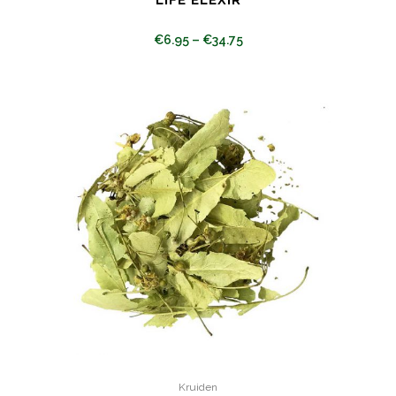
LIFE ELEXIR
€
6.95
–
€
34.75
Kruiden