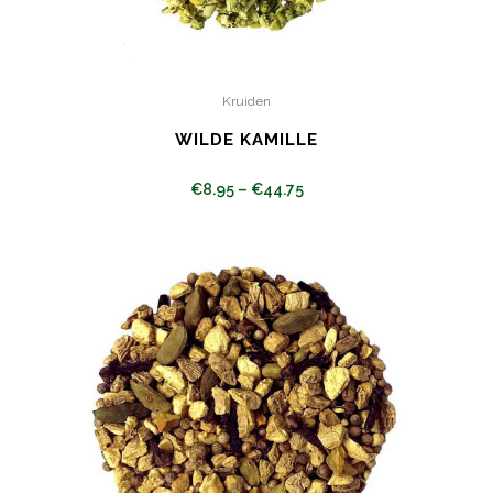
Kruiden
WILDE KAMILLE
€
8.95
–
€
44.75