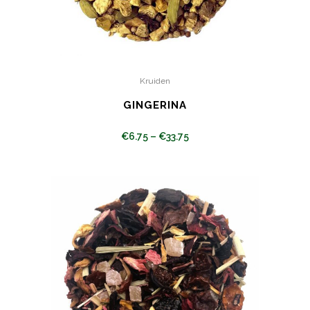
Kruiden
GINGERINA
€
6.75
–
€
33.75