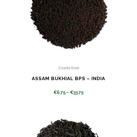
Zwarte thee
ASSAM BUKHIAL BPS – INDIA
€
6.75
–
€
33.75