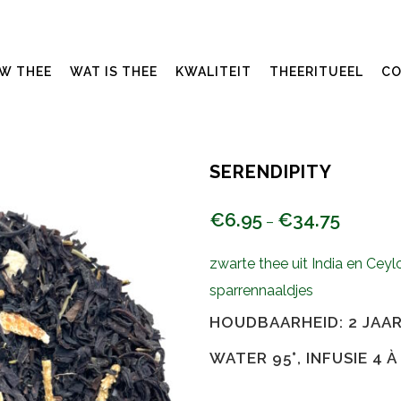
UW THEE
WAT IS THEE
KWALITEIT
THEERITUEEL
CO
SERENDIPITY
€
6.95
€
34.75
–
zwarte thee uit India en Cey
sparrennaaldjes
HOUDBAARHEID: 2 JAA
WATER 95°, INFUSIE 4 À 