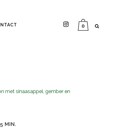
NTACT
0
lon met sinaasappel, gember en
R
5 MIN.