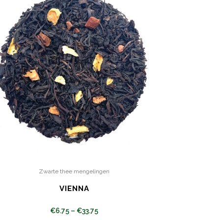
Zwarte thee mengelingen
VIENNA
€
6.75
–
€
33.75