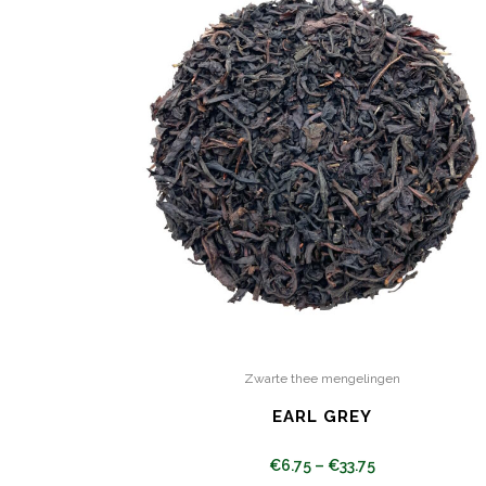
Zwarte thee mengelingen
EARL GREY
€
6.75
–
€
33.75