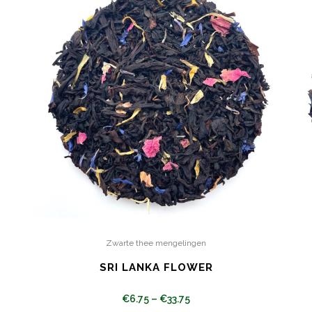
Zwarte thee mengelingen
SRI LANKA FLOWER
€
6.75
–
€
33.75