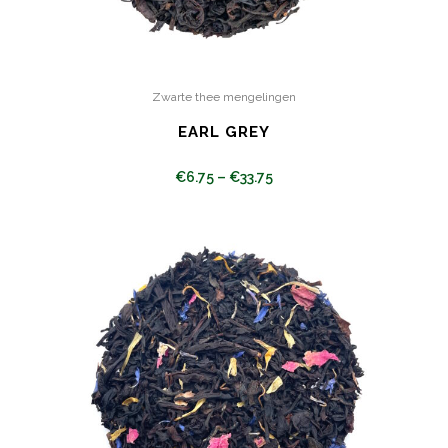
Zwarte thee mengelingen
EARL GREY
€
6.75
–
€
33.75