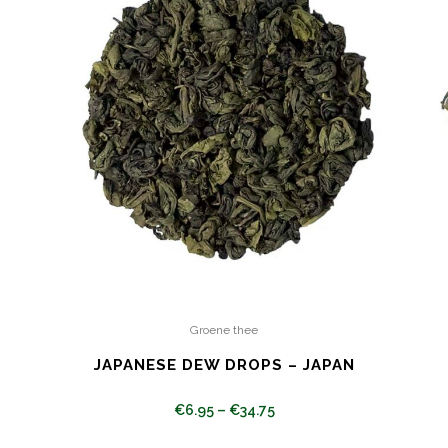
Groene thee
JAPANESE DEW DROPS – JAPAN
€
6.95
–
€
34.75