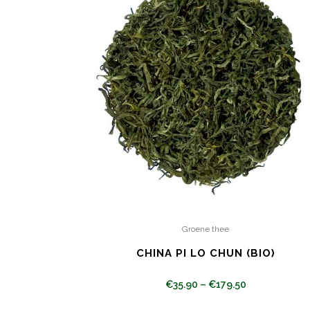
Groene thee
CHINA PI LO CHUN (BIO)
€
35.90
–
€
179.50