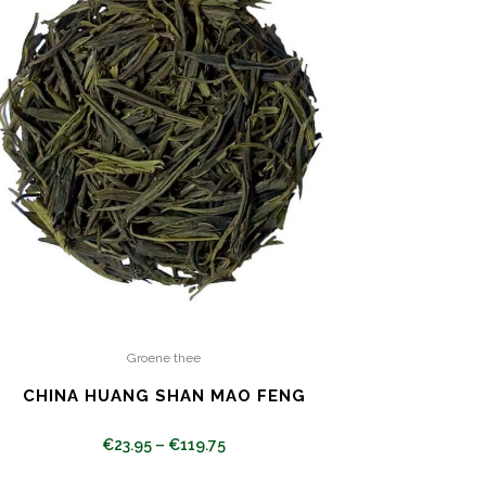
Groene thee
CHINA HUANG SHAN MAO FENG
€
23.95
–
€
119.75