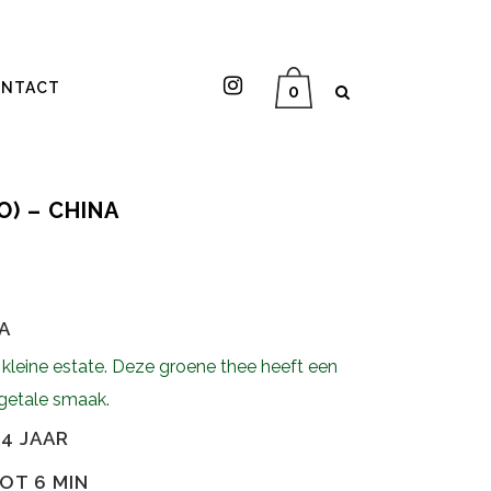
NTACT
0
O) – CHINA
A
 kleine estate. Deze groene thee heeft een
egetale smaak.
4 JAAR
TOT 6 MIN