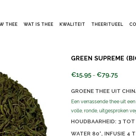
UW THEE
WAT IS THEE
KWALITEIT
THEERITUEEL
CO
GREEN SUPREME (BI
€
15.95
€
79.75
–
GROENE THEE UIT CHIN
Een verrassende thee uit een
volle, ronde, uitgesproken v
HOUDBAARHEID: 3 TOT 
WATER 80°, INFUSIE 4 