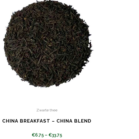
Zwarte thee
CHINA BREAKFAST – CHINA BLEND
€
6.75
–
€
33.75