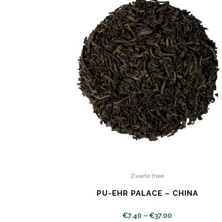
Zwarte thee
PU-EHR PALACE – CHINA
€
7.40
–
€
37.00