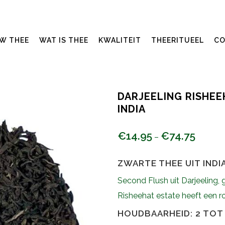
UW THEE
WAT IS THEE
KWALITEIT
THEERITUEEL
CO
DARJEELING RISHEE
INDIA
€
14.95
€
74.75
–
ZWARTE THEE UIT INDI
Second Flush uit Darjeeling, 
Risheehat estate heeft een r
HOUDBAARHEID: 2 TOT 