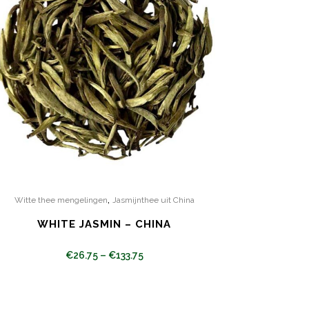
,
Witte thee mengelingen
Jasmijnthee uit China
WHITE JASMIN – CHINA
€
26.75
–
€
133.75