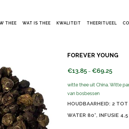
UW THEE
WAT IS THEE
KWALITEIT
THEERITUEEL
CO
FOREVER YOUNG
€
13.85
€
69.25
–
witte thee uit China. Witte 
van bosbessen
HOUDBAARHEID: 2 TOT 
WATER 80°, INFUSIE 4,5 