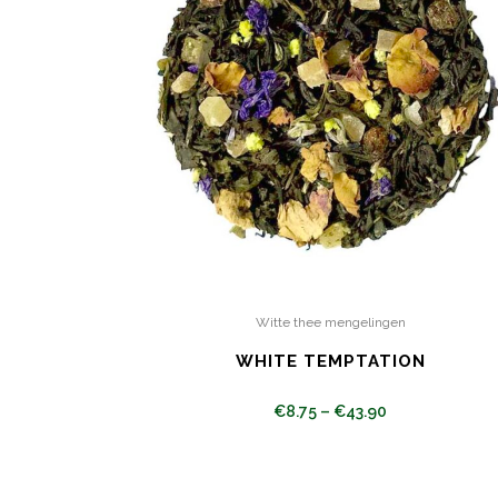
Witte thee mengelingen
WHITE TEMPTATION
€
8.75
–
€
43.90