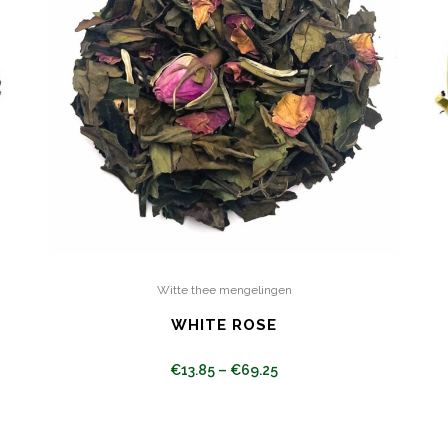
Witte thee mengelingen
WHITE ROSE
€
13.85
–
€
69.25